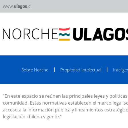
Sobre Norche
Propiedad Intelectual
Inteligen
“En este espacio se reúnen las principales leyes y polític
comunidad. Estas normativas establecen el marco legal sob
acceso a la información pública y lineamientos estratégicos
legislación chilena vigente.”