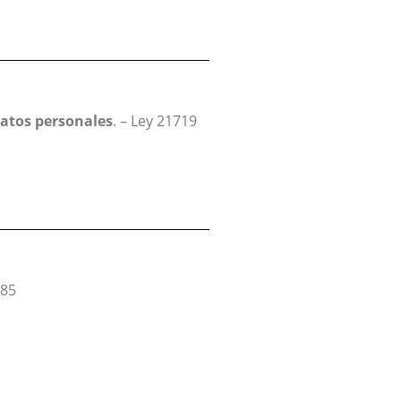
datos personales
. – Ley 21719
285